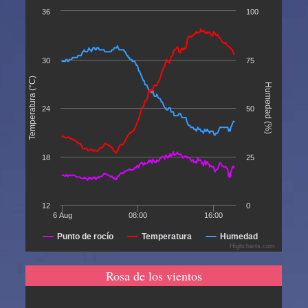
36
100
30
75
Temperatura (°C)
Humedad (%)
24
50
18
25
12
0
6 Aug
08:00
16:00
Punto de rocío
Temperatura
Humedad
Highcharts.com
Rosa de los vientos