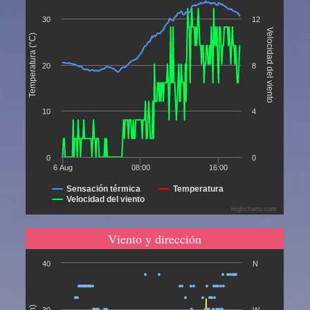
30
12
Velocidad del viento
Temperatura (°C)
20
8
10
4
0
0
6 Aug
08:00
16:00
Sensación térmica
Temperatura
Velocidad del viento
Highcharts.com
Viento y dirección
40
N