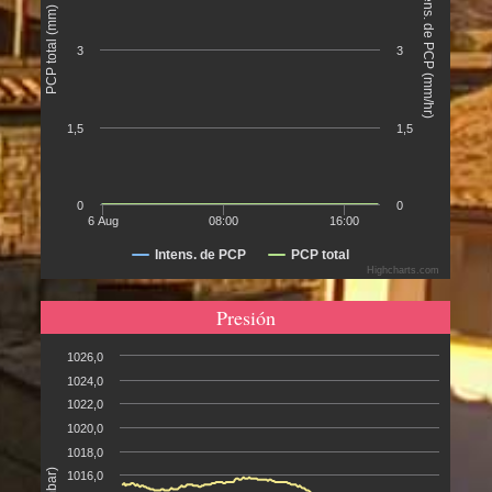
Intens. de PCP (mm/hr)
PCP total (mm)
3
3
1,5
1,5
0
0
6 Aug
08:00
16:00
Intens. de PCP
PCP total
Highcharts.com
Presión
1026,0
1024,0
1022,0
1020,0
1018,0
1016,0