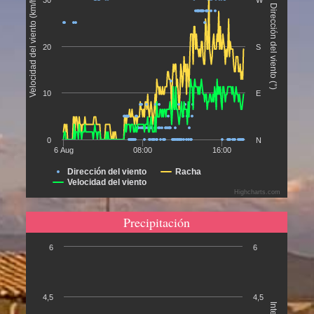
Velocidad del viento (km/h)
30
W
Dirección del viento (°)
20
S
10
E
0
N
6 Aug
08:00
16:00
Dirección del viento
Racha
Velocidad del viento
Highcharts.com
Precipitación
6
6
4,5
4,5