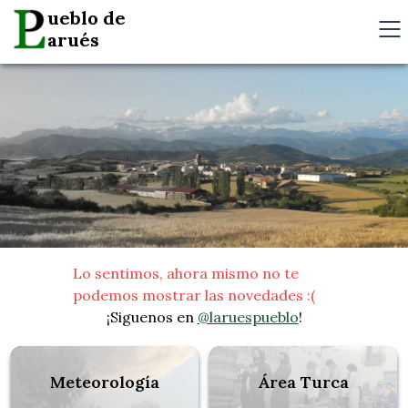
ueblo de
arués
Lo sentimos, ahora mismo no te
podemos mostrar las novedades :(
¡Siguenos en
@laruespueblo
!
Meteorología
Área Turca